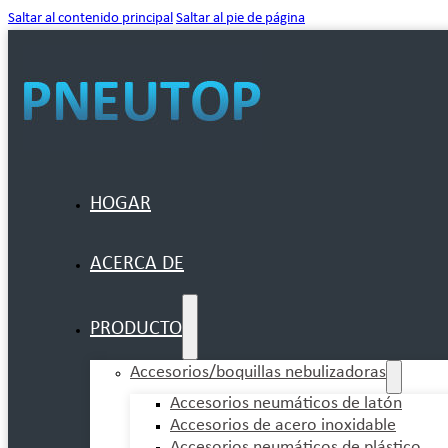
Saltar al contenido principal
Saltar al pie de página
HOGAR
ACERCA DE
PRODUCTO
Accesorios/boquillas nebulizadoras
Accesorios neumáticos de latón
Accesorios de acero inoxidable
Accesorios neumáticos de plástico