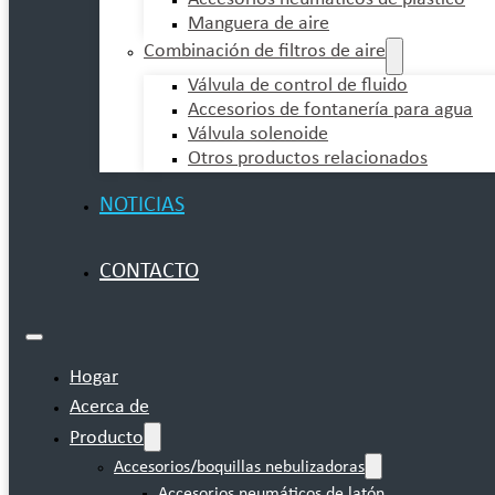
Manguera de aire
Combinación de filtros de aire
Válvula de control de fluido
Accesorios de fontanería para agua
Válvula solenoide
Otros productos relacionados
NOTICIAS
CONTACTO
Hogar
Acerca de
Producto
Accesorios/boquillas nebulizadoras
Accesorios neumáticos de latón