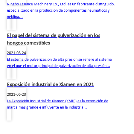
Ningbo Essence Machinery Co., Ltd. es un fabricante distinguido,
especializado en la producción de componentes neumáticos y
neblina...
El papel del sistema de pulverización en los
hongos comestibles
2021-08-24
El sistema de pulverización de alta presión se refiere al sistema
en el que el motor principal de pulverización de alta presión...
Exposición industrial de Xiamen en 2021
2021-06-23
La Exposición Industrial de Xiamen (XMIE) es la exposición de
marca más grande e influyente en la industria...