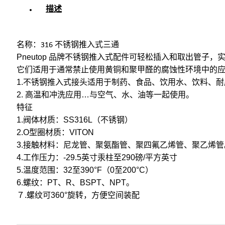
描述
名称：316 不锈钢推入式三通
Pneutop 品牌不锈钢推入式配件可轻松插入和取出管子，
它们适用于通常禁止使用黄铜和聚甲醛的腐蚀性环境中的
1.不锈钢推入式接头适用于制药、食品、饮用水、饮料、
2. 高温和冲洗应用…与空气、水、油等一起使用。
特征
1.阀体材质：SS316L（不锈钢）
2.O型圈材质：VITON
3.接触材料：尼龙管、聚氨酯管、聚四氟乙烯管、聚乙烯管
4.工作压力：-29.5英寸汞柱至290磅/平方英寸
5.温度范围：32至390°F（0至200°C）
6.螺纹：PT、R、BSPT、NPT。
７.螺纹可360°旋转，方便空间装配