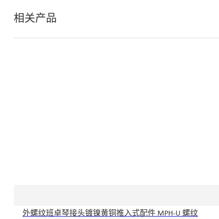
相关产品
外螺纹班卓琴接头镀镍黄铜推入式配件 MPH-U 螺纹