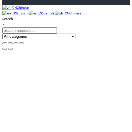
Chinese
English
Spanish
Chinese
Search
×