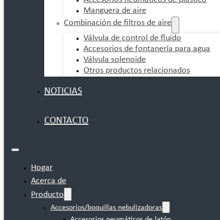
Manguera de aire
Combinación de filtros de aire
Válvula de control de fluido
Accesorios de fontanería para agua
Válvula solenoide
Otros productos relacionados
NOTICIAS
CONTACTO
Hogar
Acerca de
Producto
Accesorios/boquillas nebulizadoras
Accesorios neumáticos de latón