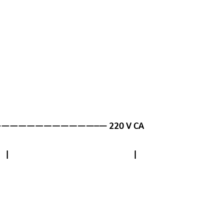
——————————–— 220 V CA
 |