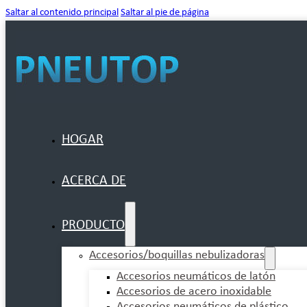
Saltar al contenido principal
Saltar al pie de página
HOGAR
ACERCA DE
PRODUCTO
Accesorios/boquillas nebulizadoras
Accesorios neumáticos de latón
Accesorios de acero inoxidable
Accesorios neumáticos de plástico